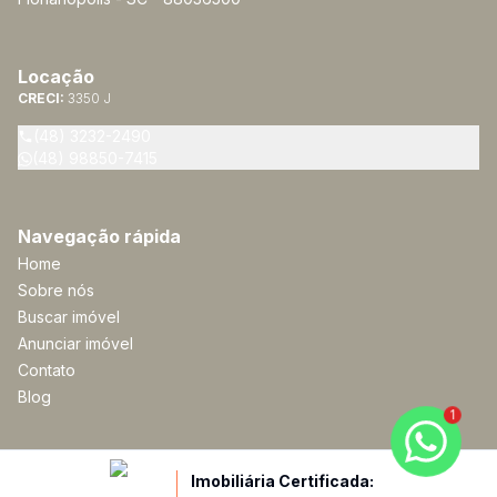
Locação
CRECI:
3350 J
(48) 3232-2490
(48) 98850-7415
Navegação rápida
Home
Sobre nós
Buscar imóvel
Anunciar imóvel
Contato
Blog
1
Imobiliária Certificada: