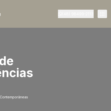
g
(48) 98499-2113
 de
ências
as Contemporâneas