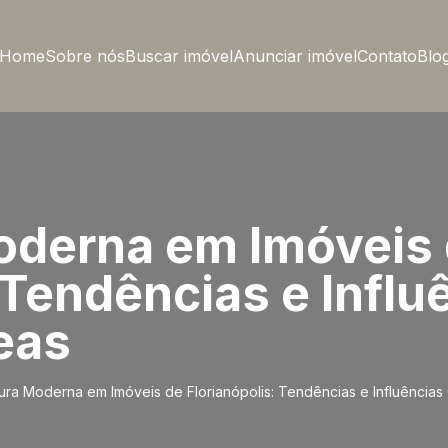
Home
Sobre nós
Buscar imóvel
Anunciar imóvel
Contato
Blo
oderna em Imóveis
 Tendências e Influ
eas
tura Moderna em Imóveis de Florianópolis: Tendências e Influênci