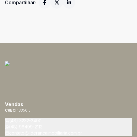
Compartilhar:
Vendas
CRECI:
3350 J
(48) 3232-2490
(48) 98499-2113
contato@liderancaimobiliaria.com.br