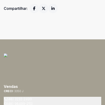
Compartilhar:
Vendas
CRECI:
3350 J
(48) 3232-2490
(48) 98499-2113