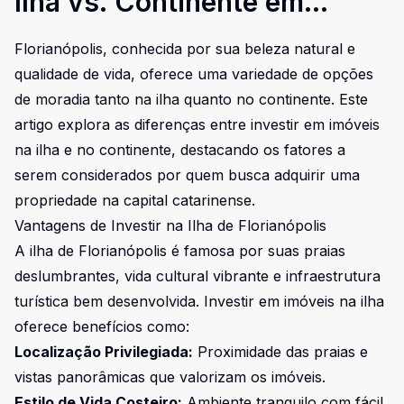
Ilha vs. Continente em
Florianópolis: Onde Investir?
Florianópolis, conhecida por sua beleza natural e
qualidade de vida, oferece uma variedade de opções
de moradia tanto na ilha quanto no continente. Este
artigo explora as diferenças entre investir em imóveis
na ilha e no continente, destacando os fatores a
serem considerados por quem busca adquirir uma
propriedade na capital catarinense.
Vantagens de Investir na Ilha de Florianópolis
A ilha de Florianópolis é famosa por suas praias
deslumbrantes, vida cultural vibrante e infraestrutura
turística bem desenvolvida. Investir em imóveis na ilha
oferece benefícios como:
Localização Privilegiada:
Proximidade das praias e
vistas panorâmicas que valorizam os imóveis.
Estilo de Vida Costeiro:
Ambiente tranquilo com fácil