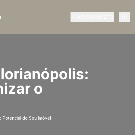
g
(48) 98499-2113
lorianópolis:
izar o
 o Potencial do Seu Imóvel