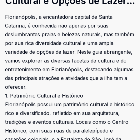
Cultural e Opções de Lazer
em Florianópolis: Um Guia
Florianópolis, a encantadora capital de Santa
Abrangente
Catarina, é conhecida não apenas por suas
deslumbrantes praias e belezas naturais, mas também
por sua rica diversidade cultural e uma ampla
variedade de opções de lazer. Neste guia abrangente,
vamos explorar as diversas facetas da cultura e do
entretenimento em Florianópolis, destacando algumas
das principais atrações e atividades que a ilha tem a
oferecer.
1. Patrimônio Cultural e Histórico
Florianópolis possui um patrimônio cultural e histórico
rico e diversificado, refletido em sua arquitetura,
tradições e eventos culturais. Locais como o Centro
Histórico, com suas ruas de paralelepípedo e
casarões coloniais, e a Fortaleza de São José da