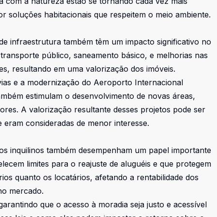
ia com a natureza estão se tornando cada vez mais
r soluções habitacionais que respeitem o meio ambiente.
 de infraestrutura também têm um impacto significativo no
m transporte público, saneamento básico, e melhorias nas
ões, resultando em uma valorização dos imóveis.
vias e a modernização do Aeroporto Internacional
 também estimulam o desenvolvimento de novas áreas,
ores. A valorização resultante desses projetos pode ser
te eram consideradas de menor interesse.
m os inquilinos também desempenham um papel importante
belecem limites para o reajuste de aluguéis e que protegem
ários quanto os locatários, afetando a rentabilidade dos
 no mercado.
rantindo que o acesso à moradia seja justo e acessível