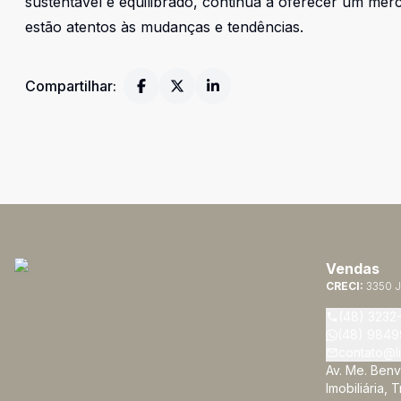
sustentável e equilibrado, continua a oferecer um mer
estão atentos às mudanças e tendências.
Compartilhar:
Vendas
CRECI:
3350 J
(48) 3232
(48) 9849
contato@li
Av. Me. Benv
Imobiliária, 