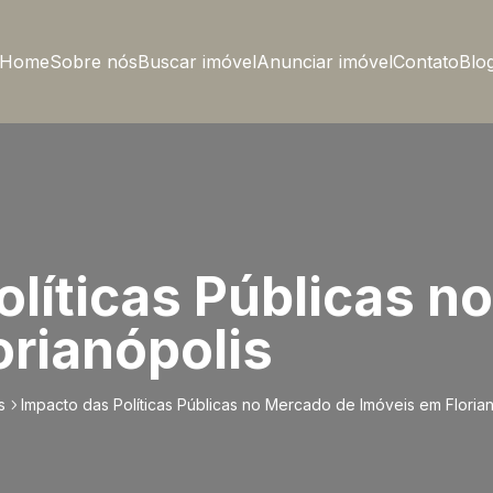
Home
Sobre nós
Buscar imóvel
Anunciar imóvel
Contato
Blo
olíticas Públicas n
orianópolis
s
Impacto das Políticas Públicas no Mercado de Imóveis em Floria