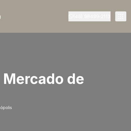
g
(48) 98499-2113
o Mercado de
nópolis