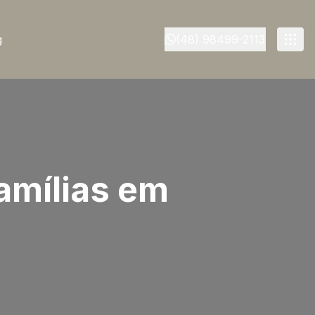
g
(48) 98499-2113
amílias em