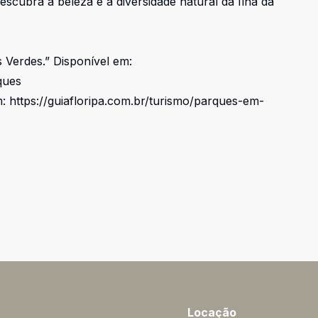
escubra a beleza e a diversidade natural da Ilha da
s Verdes.” Disponível em:
ques
m:
https://guiafloripa.com.br/turismo/parques-em-
Locação