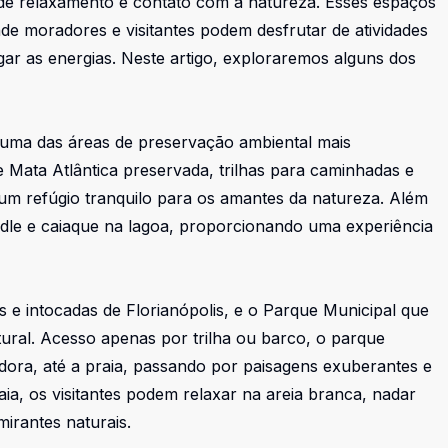
e relaxamento e contato com a natureza. Esses espaços
nde moradores e visitantes podem desfrutar de atividades
egar as energias. Neste artigo, exploraremos alguns dos
é uma das áreas de preservação ambiental mais
 Mata Atlântica preservada, trilhas para caminhadas e
 um refúgio tranquilo para os amantes da natureza. Além
addle e caiaque na lagoa, proporcionando uma experiência
 e intocadas de Florianópolis, e o Parque Municipal que
ral. Acesso apenas por trilha ou barco, o parque
ra, até a praia, passando por paisagens exuberantes e
aia, os visitantes podem relaxar na areia branca, nadar
mirantes naturais.