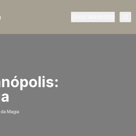
g
(48) 98499-2113
nópolis:
ia
a da Magia