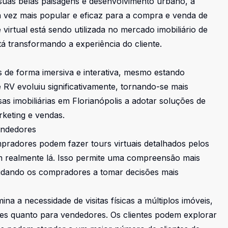
suas belas paisagens e desenvolvimento urbano, a
a vez mais popular e eficaz para a compra e venda de
virtual está sendo utilizada no mercado imobiliário de
tá transformando a experiência do cliente.
is de forma imersiva e interativa, mesmo estando
e RV evoluiu significativamente, tornando-se mais
sas imobiliárias em Florianópolis a adotar soluções de
rketing e vendas.
endedores
ompradores podem fazer tours virtuais detalhados pelos
m realmente lá. Isso permite uma compreensão mais
judando os compradores a tomar decisões mais
imina a necessidade de visitas físicas a múltiplos imóveis,
s quanto para vendedores. Os clientes podem explorar