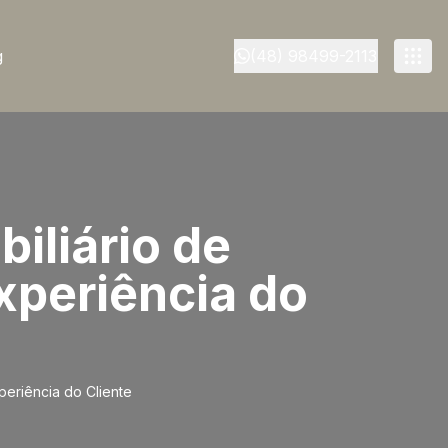
g
(48) 98499-2113
iliário de
xperiência do
periência do Cliente