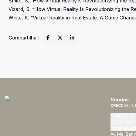
Smith, S. “How Virtual Reality is Revolutionizing the Re
Vizard, S. “How Virtual Reality Is Revolutionizing the 
White, K. “Virtual Reality in Real Estate: A Game Chan
Compartilhar:
Vendas
CRECI:
3350 J
(48) 3232
(48) 9849
contato@li
Av. Me. Benv