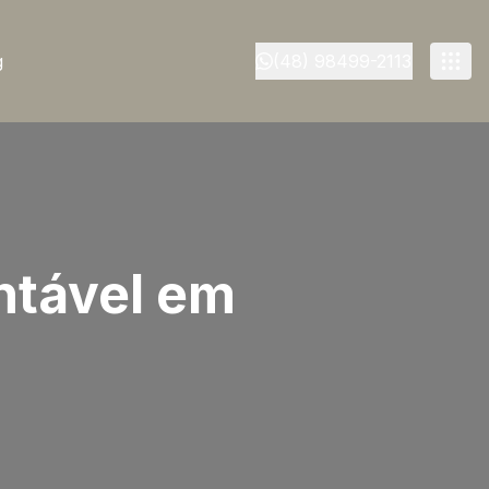
g
(48) 98499-2113
ntável em