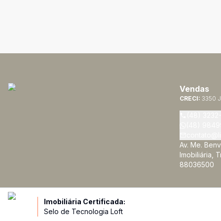
Vendas
CRECI:
3350 J
(48) 3232
(48) 9849
contato@li
Av. Me. Benv
Imobiliária, 
88036500
Imobiliária Certificada:
Selo de Tecnologia Loft