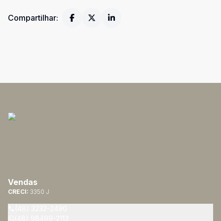
Compartilhar:
Vendas
CRECI:
3350 J
(48) 3232-2490
(48) 98499-2113