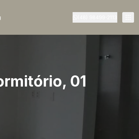
g
(48) 98499-2113
rmitório, 01