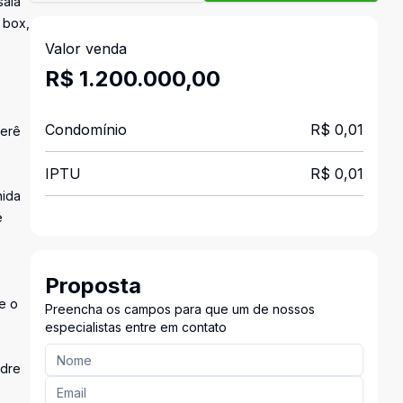
sala
 box,
Valor venda
R$ 1.200.000,00
Condomínio
R$ 0,01
rerê
IPTU
R$ 0,01
nida
é
e
Proposta
e o
Preencha os campos para que um de nossos
especialistas entre em contato
adre