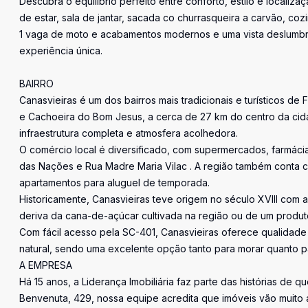
Descubra o equilíbrio perfeito entre conforto, estilo e localiz
de estar, sala de jantar, sacada co churrasqueira a carvão, c
1 vaga de moto e acabamentos modernos e uma vista deslumb
experiência única.
BAIRRO
Canasvieiras é um dos bairros mais tradicionais e turísticos de F
e Cachoeira do Bom Jesus, a cerca de 27 km do centro da cid
infraestrutura completa e atmosfera acolhedora.
O comércio local é diversificado, com supermercados, farmácia
das Nações e Rua Madre Maria Vilac . A região também conta
apartamentos para aluguel de temporada.
Historicamente, Canasvieiras teve origem no século XVIII com
deriva da cana-de-açúcar cultivada na região ou de um produto
Com fácil acesso pela SC-401, Canasvieiras oferece qualidad
natural, sendo uma excelente opção tanto para morar quanto par
A EMPRESA
Há 15 anos, a Liderança Imobiliária faz parte das histórias de q
Benvenuta, 429, nossa equipe acredita que imóveis vão muito 