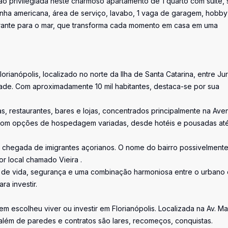
ação privilegiada neste charmoso apartamento de 1 quarto com suíte, 
ozinha americana, área de serviço, lavabo, 1 vaga de garagem, hobby
rante para o mar, que transforma cada momento em casa em uma
lorianópolis, localizado no norte da Ilha de Santa Catarina, entre Ju
ade. Com aproximadamente 10 mil habitantes, destaca-se por sua
s, restaurantes, bares e lojas, concentrados principalmente na Ave
 com opções de hospedagem variadas, desde hotéis e pousadas at
 a chegada de imigrantes açorianos. O nome do bairro possivelment
r local chamado Vieira .
e de vida, segurança e uma combinação harmoniosa entre o urbano 
a investir.
uem escolheu viver ou investir em Florianópolis. Localizada na Av. M
além de paredes e contratos são lares, recomeços, conquistas.