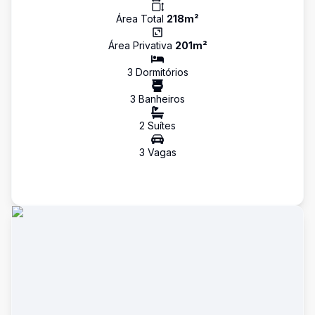
Área Total
218
m²
Área Privativa
201
m²
3
Dormitório
s
3
Banheiro
s
2
Suíte
s
3
Vaga
s