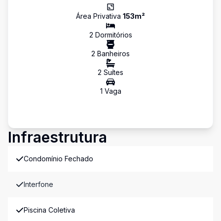
Área Privativa
153
m²
2
Dormitório
s
2
Banheiro
s
2
Suíte
s
1
Vaga
Infraestrutura
Condomínio Fechado
Interfone
Piscina Coletiva