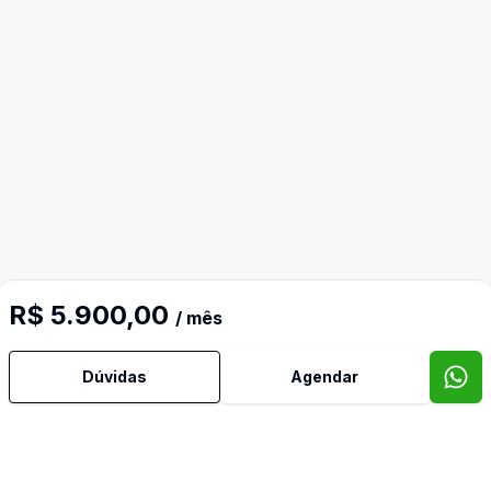
R$ 5.900,00
/ mês
Mais informações
Dúvidas
Agendar
Água Quente
Ar Condicionado