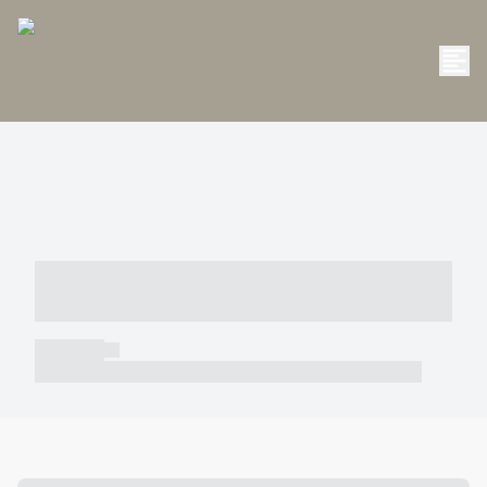
----- ----- -- ------ ---- ---- -- ----- -----
----- --- ------
----- -----
----- ----- -- ------ ---- ---- -- ----- ----- ----- --- ------