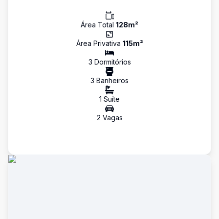
Área Total
128
m²
Área Privativa
115
m²
3
Dormitório
s
3
Banheiro
s
1
Suíte
2
Vaga
s