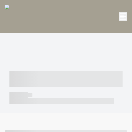
----- ----- -- ------ ---- ---- -- ----- -----
----- --- ------
----- -----
----- ----- -- ------ ---- ---- -- ----- ----- ----- --- ------