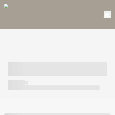
----- ----- -- ------ ---- ---- -- ----- -----
----- --- ------
----- -----
----- ----- -- ------ ---- ---- -- ----- ----- ----- --- ------