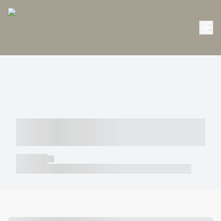
----- ----- -- ------ ---- ---- -- ----- -----
----- --- ------
----- -----
----- ----- -- ------ ---- ---- -- ----- ----- ----- --- ------