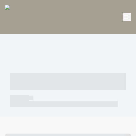
----- ----- -- ------ ---- ---- -- ----- -----
----- --- ------
----- -----
----- ----- -- ------ ---- ---- -- ----- ----- ----- --- ------