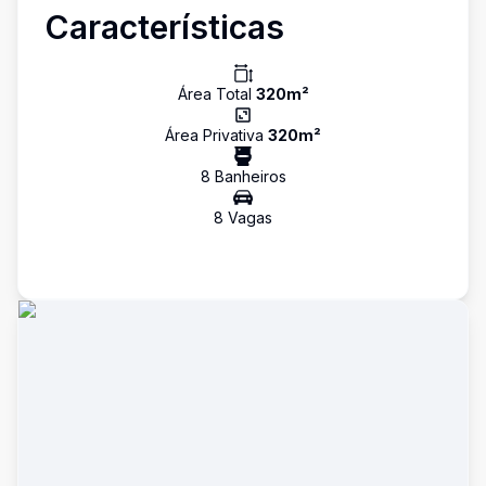
Características
Área Total
320
m²
Área Privativa
320
m²
8
Banheiro
s
8
Vaga
s