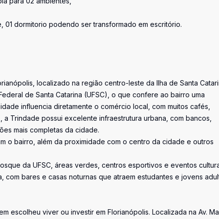
pla para 02 ambientes,
, 01 dormitorio podendo ser transformado em escritório.
anópolis, localizado na região centro-leste da Ilha de Santa Catari
Federal de Santa Catarina (UFSC), o que confere ao bairro uma
dade influencia diretamente o comércio local, com muitos cafés,
so, a Trindade possui excelente infraestrutura urbana, com bancos,
iões mais completas da cidade.
zam o bairro, além da proximidade com o centro da cidade e outros
Bosque da UFSC, áreas verdes, centros esportivos e eventos cultura
a, com bares e casas noturnas que atraem estudantes e jovens adul
uem escolheu viver ou investir em Florianópolis. Localizada na Av. M