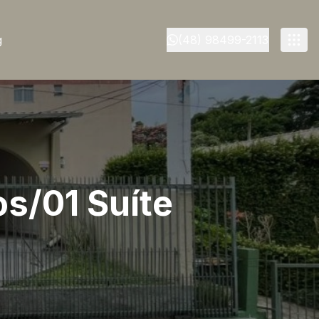
g
(48) 98499-2113
os/01 Suíte