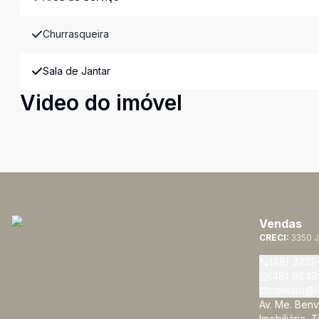
Churrasqueira
Sala de Jantar
Video do imóvel
Vendas
CRECI:
3350 J
(48) 3232
(48) 9849
contato@li
Av. Me. Benv
Imobiliária, 