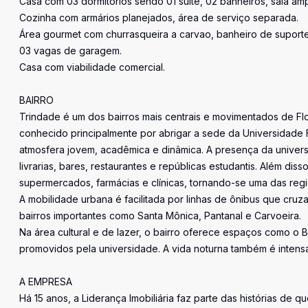
Casa com 03 dormitorios sendo 01 suíte, 02 banheiros, sala am
Cozinha com armários planejados, área de serviço separada.
Área gourmet com churrasqueira a carvao, banheiro de suporte
03 vagas de garagem.
Casa com viabilidade comercial.
BAIRRO
Trindade é um dos bairros mais centrais e movimentados de Flori
conhecido principalmente por abrigar a sede da Universidade 
atmosfera jovem, acadêmica e dinâmica. A presença da universi
livrarias, bares, restaurantes e repúblicas estudantis. Além dis
supermercados, farmácias e clínicas, tornando-se uma das reg
A mobilidade urbana é facilitada por linhas de ônibus que cru
bairros importantes como Santa Mônica, Pantanal e Carvoeira.
Na área cultural e de lazer, o bairro oferece espaços como o 
promovidos pela universidade. A vida noturna também é intens
A EMPRESA
Há 15 anos, a Liderança Imobiliária faz parte das histórias de q