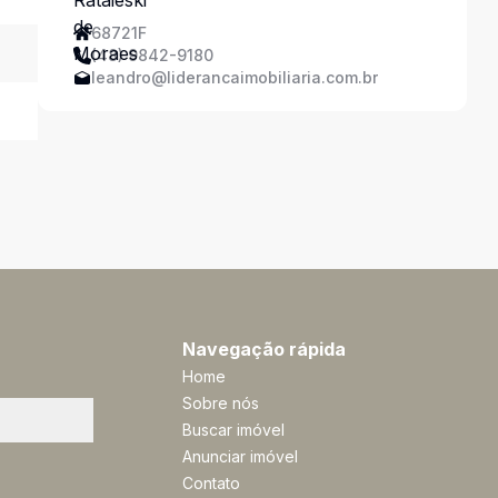
68721F
(48) 9842-9180
leandro@liderancaimobiliaria.com.br
Navegação rápida
Home
Sobre nós
Buscar imóvel
Anunciar imóvel
Contato