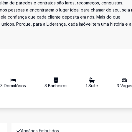
além de paredes e contratos são lares, recomeços, conquistas.
os pessoas a encontrarem o lugar ideal para chamar de seu, seja 
la confiança que cada cliente deposita em nós. Mais do que
únicos. Porque, para a Liderança, cada imóvel tem uma história e a
3
Dormitório
s
3
Banheiro
s
1
Suíte
3
Vaga
Armários Embutidos