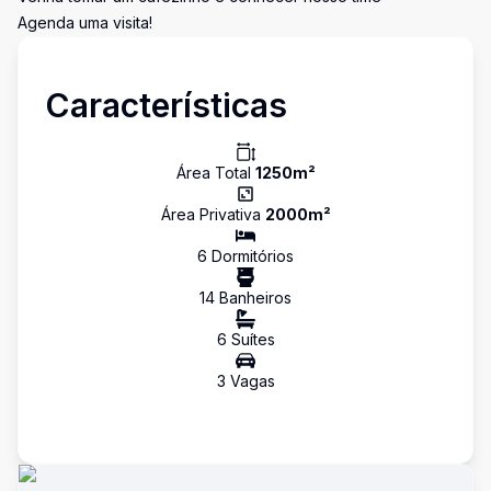
Agenda uma visita!
Características
Área Total
1250
m²
Área Privativa
2000
m²
6
Dormitório
s
14
Banheiro
s
6
Suíte
s
3
Vaga
s