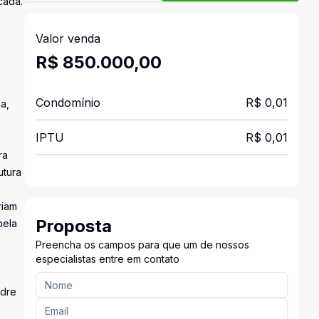
cada.
Valor venda
R$ 850.000,00
Condomínio
R$ 0,01
a,
IPTU
R$ 0,01
ra
utura
riam
Proposta
pela
Preencha os campos para que um de nossos
especialistas entre em contato
adre