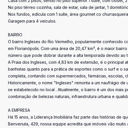
Casa com 2 pisos, sendo no piso superior 1 suíte, com closet, 
No piso térreo cozinha, sala de estar, sala de jantar, 1 dormitó
Nos fundos, edícula com 1 suíte, área gourmet co churrasqueira
Garagem para 4 veículos.
BAIRRO
O bairro Ingleses do Rio Vermelho, popularmente conhecido com
em Florianópolis. Com uma área de 20,47 km², é o maior bairro
número que pode dobrar durante a alta temporada devido ao tu
A Praia dos Ingleses, com 4,83 km de extensão, é o principal a
banhistas quanto para a prática de esportes como o surf e o s
completa, contando com supermercados, farmácias, escolas, c
Historicamente, o nome "Ingleses" remonta a um naufrágio de um 
se estabelecido no local . Atualmente, o bairro é um dos mais 
combinação de belezas naturais, infraestrutura urbana e qualid
A EMPRESA
Há 15 anos, a Liderança Imobiliária faz parte das histórias de q
Benvenuta, 429, nossa equipe acredita que imóveis vão muito 