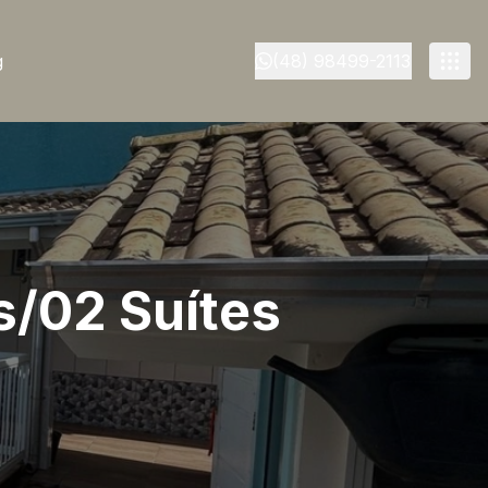
g
(48) 98499-2113
s/02 Suítes