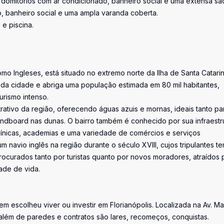
2 domitórios com ar condicionado, banheiro social e uma extensa sa
rio, banheiro social e uma ampla varanda coberta.
 e piscina.
o Ingleses, está situado no extremo norte da Ilha de Santa Catarin
 da cidade e abriga uma população estimada em 80 mil habitantes,
rismo intenso.
trativo da região, oferecendo águas azuis e mornas, ideais tanto pa
andboard nas dunas. O bairro também é conhecido por sua infraestr
línicas, academias e uma variedade de comércios e serviços
navio inglês na região durante o século XVIII, cujos tripulantes te
procurados tanto por turistas quanto por novos moradores, atraídos 
ade de vida.
uem escolheu viver ou investir em Florianópolis. Localizada na Av. M
além de paredes e contratos são lares, recomeços, conquistas.