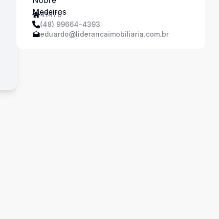
41476
(48) 99664-4393
eduardo@liderancaimobiliaria.com.br