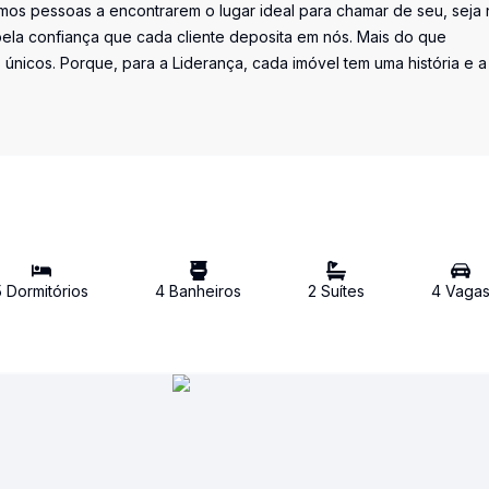
os pessoas a encontrarem o lugar ideal para chamar de seu, seja 
la confiança que cada cliente deposita em nós. Mais do que
únicos. Porque, para a Liderança, cada imóvel tem uma história e a
5
Dormitório
s
4
Banheiro
s
2
Suíte
s
4
Vaga