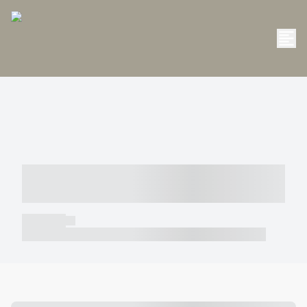
----- ----- -- ------ ---- ---- -- ----- -----
----- --- ------
----- -----
----- ----- -- ------ ---- ---- -- ----- ----- ----- --- ------