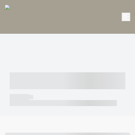
----- ----- -- ------ ---- ---- -- ----- -----
----- --- ------
----- -----
----- ----- -- ------ ---- ---- -- ----- ----- ----- --- ------