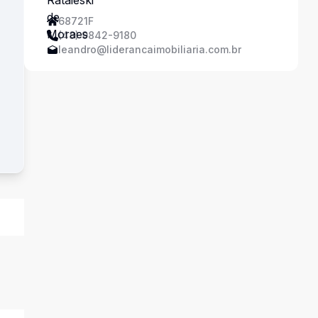
68721F
(48) 9842-9180
leandro@liderancaimobiliaria.com.br