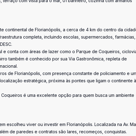
, terraço com vista para o mar, 01 banheiro, cozinha com armários
te continental de Florianópolis, a cerca de 4 km do centro da cidad
raestrutura completa, incluindo escolas, supermercados, farmácias,
UDESC.
ul e conta com áreas de lazer como o Parque de Coqueiros, ciclovi
bairro também é conhecido por sua Via Gastronômica, repleta de
nacional.
ros de Florianópolis, com presença constante de policiamento e u
alização estratégica, próxima às pontes que ligam o continente à 
.
l, Coqueiros é uma excelente opção para quem busca um ambiente
uem escolheu viver ou investir em Florianópolis. Localizada na Av. M
além de paredes e contratos são lares, recomeços, conquistas.