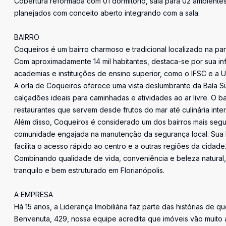
Cobertura reformada com 01 dormitório, sala para 02 ambientes
planejados com conceito aberto integrando com a sala.
BAIRRO
Coqueiros é um bairro charmoso e tradicional localizado na par
Com aproximadamente 14 mil habitantes, destaca-se por sua inf
academias e instituições de ensino superior, como o IFSC e a 
A orla de Coqueiros oferece uma vista deslumbrante da Baía S
calçadões ideais para caminhadas e atividades ao ar livre. O 
restaurantes que servem desde frutos do mar até culinária inter
Além disso, Coqueiros é considerado um dos bairros mais segu
comunidade engajada na manutenção da segurança local. Sua loc
facilita o acesso rápido ao centro e a outras regiões da cidade
Combinando qualidade de vida, conveniência e beleza natura
tranquilo e bem estruturado em Florianópolis.
A EMPRESA
Há 15 anos, a Liderança Imobiliária faz parte das histórias de q
Benvenuta, 429, nossa equipe acredita que imóveis vão muito 