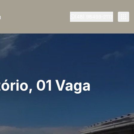
g
(48) 98499-2113
ório, 01 Vaga