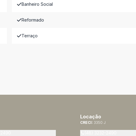
Banheiro Social
Reformado
Terraço
Locação
CRECI:
3350 J
-2490
(48) 3232-2490