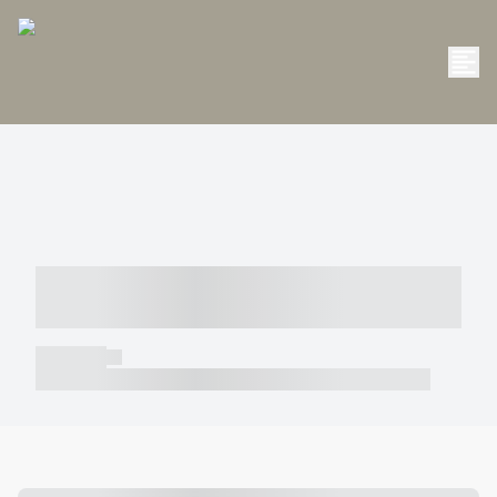
----- ----- -- ------ ---- ---- -- ----- -----
----- --- ------
----- -----
----- ----- -- ------ ---- ---- -- ----- ----- ----- --- ------