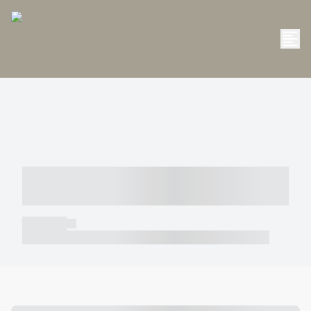
----- ----- -- ------ ---- ---- -- ----- -----
----- --- ------
----- -----
----- ----- -- ------ ---- ---- -- ----- ----- ----- --- ------