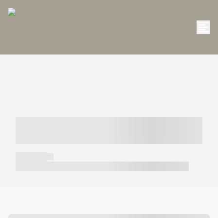
----- ----- -- ------ ---- ---- -- ----- -----
----- --- ------
----- -----
----- ----- -- ------ ---- ---- -- ----- ----- ----- --- ------