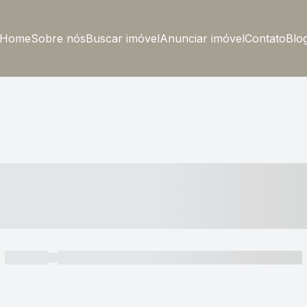
Home
Sobre nós
Buscar imóvel
Anunciar imóvel
Contato
Blo
----- ---- ---- -- ----
----- -----
----- ----- -- ------ ---- ---- -- ----- ----- ----- --- ------