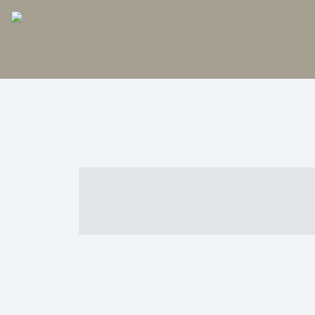
----- ----- -- -
- ------