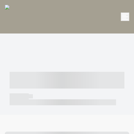
----- ----- -- ------ ---- ---- -- ----- -----
----- --- ------
----- -----
----- ----- -- ------ ---- ---- -- ----- ----- ----- --- ------