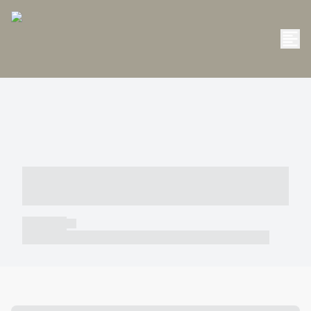
----- ----- -- ------ ---- ---- -- ----- -----
----- --- ------
----- -----
----- ----- -- ------ ---- ---- -- ----- ----- ----- --- ------