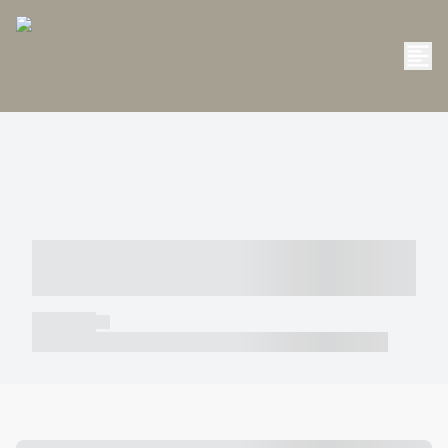
----- ----- -- ------ ---- ---- -- ----- -----
----- --- ------
----- -----
----- ----- -- ------ ---- ---- -- ----- ----- ----- --- ------