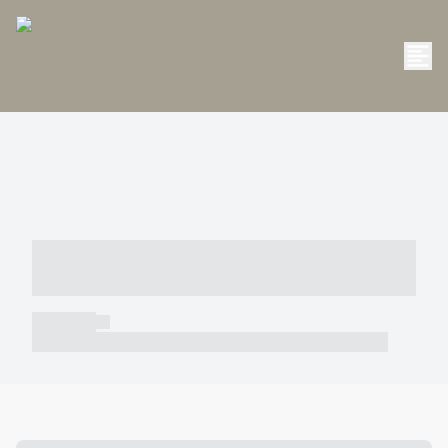
----- ----- -- ------ ---- ---- -- ----- -----
----- --- ------
----- -----
----- ----- -- ------ ---- ---- -- ----- ----- ----- --- ------