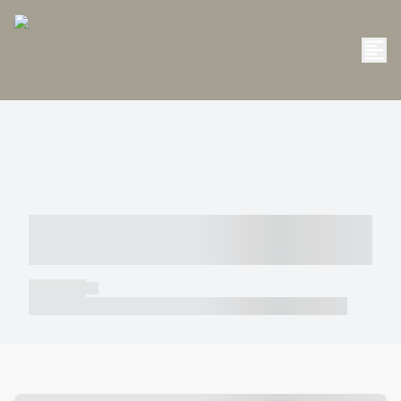
----- ----- -- ------ ---- ---- -- ----- -----
----- --- ------
----- -----
----- ----- -- ------ ---- ---- -- ----- ----- ----- --- ------