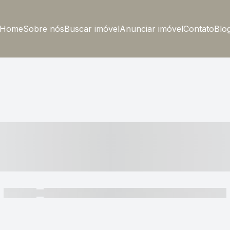
Home
Sobre nós
Buscar imóvel
Anunciar imóvel
Contato
Blo
----- ---- ---- -- ----
----- -----
----- ----- -- ------ ---- ---- -- ----- ----- ----- --- ------