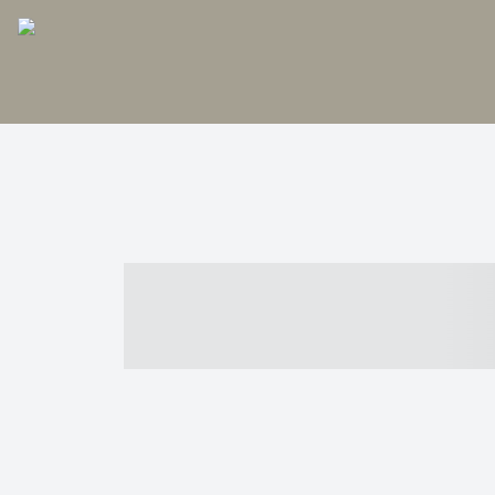
----- ----- -- -
- ------