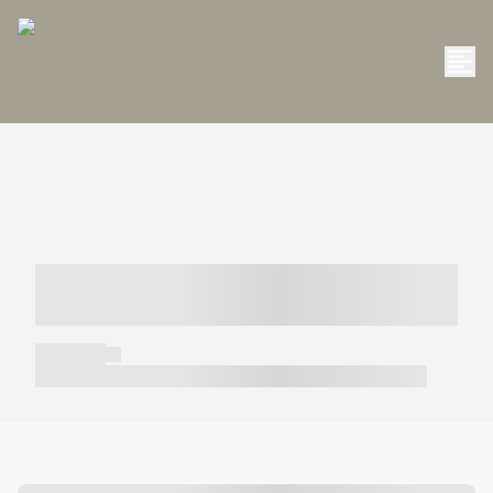
----- ----- -- ------ ---- ---- -- ----- -----
----- --- ------
----- -----
----- ----- -- ------ ---- ---- -- ----- ----- ----- --- ------