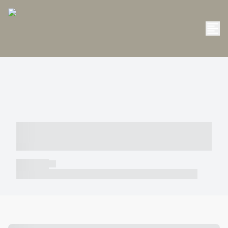
----- ----- -- ------ ---- ---- -- ----- -----
----- --- ------
----- -----
----- ----- -- ------ ---- ---- -- ----- ----- ----- --- ------