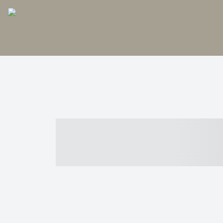
----- ----- -- -
- ------