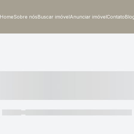
Home
Sobre nós
Buscar imóvel
Anunciar imóvel
Contato
Blo
----- ---- ---- -- ----
----- -----
----- ----- -- ------ ---- ---- -- ----- ----- ----- --- ------