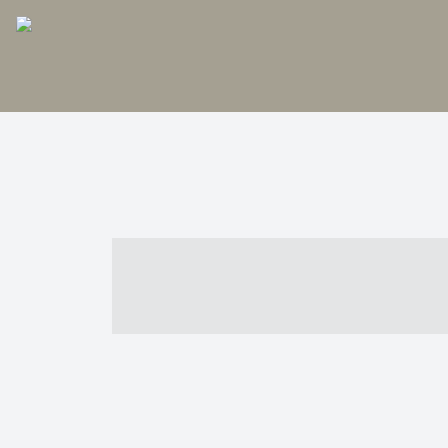
----- ----- -- -
- ------