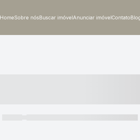
Home
Sobre nós
Buscar imóvel
Anunciar imóvel
Contato
Blo
----- ---- ---- -- ----
----- -----
----- ----- -- ------ ---- ---- -- ----- ----- ----- --- ------