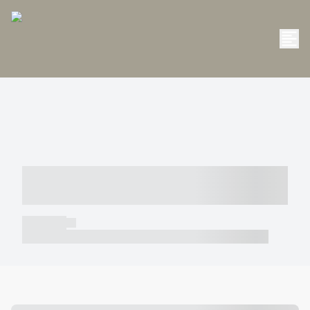
----- ----- -- ------ ---- ---- -- ----- -----
----- --- ------
----- -----
----- ----- -- ------ ---- ---- -- ----- ----- ----- --- ------