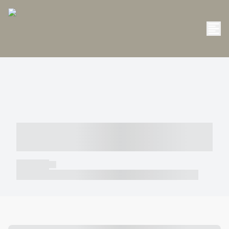
----- ----- -- ------ ---- ---- -- ----- -----
----- --- ------
----- -----
----- ----- -- ------ ---- ---- -- ----- ----- ----- --- ------