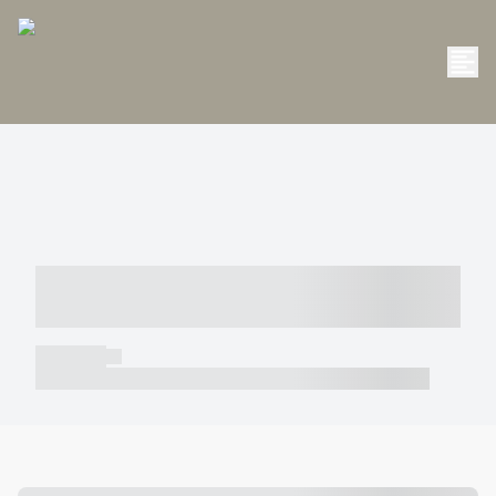
----- ----- -- ------ ---- ---- -- ----- -----
----- --- ------
----- -----
----- ----- -- ------ ---- ---- -- ----- ----- ----- --- ------