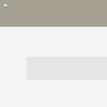
----- ----- -- -
- ------