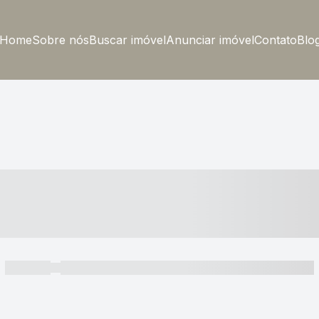
Home
Sobre nós
Buscar imóvel
Anunciar imóvel
Contato
Blo
----- ---- ---- -- ----
----- -----
----- ----- -- ------ ---- ---- -- ----- ----- ----- --- ------