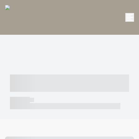
----- ----- -- ------ ---- ---- -- ----- -----
----- --- ------
----- -----
----- ----- -- ------ ---- ---- -- ----- ----- ----- --- ------