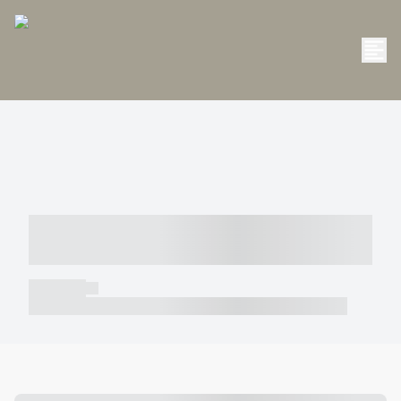
----- ----- -- ------ ---- ---- -- ----- -----
----- --- ------
----- -----
----- ----- -- ------ ---- ---- -- ----- ----- ----- --- ------