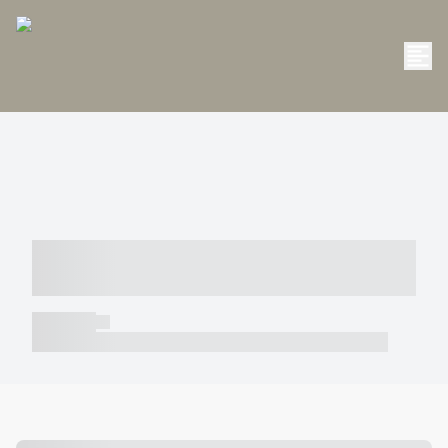
----- ----- -- ------ ---- ---- -- ----- -----
----- --- ------
----- -----
----- ----- -- ------ ---- ---- -- ----- ----- ----- --- ------